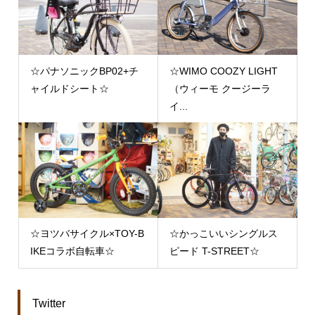
☆パナソニックBP02+チ
☆WIMO COOZY LIGHT
ャイルドシート☆
（ウィーモ クージーラ
イ...
☆ヨツバサイクル×TOY-B
☆かっこいいシングルス
IKEコラボ自転車☆
ピード T-STREET☆
Twitter