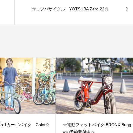
☆ヨツバサイクル YOTSUBA Zero 22☆
o.1カーゴバイク Colot☆
☆電動ファットバイク BRONX Bugg
y20予約受付中☆