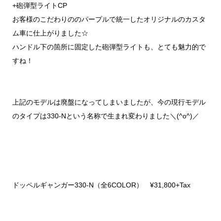
+砲弾型ライトCP
お客様のこだわりののパープルで統一したオリジナルのカスタ
ム車に仕上がりました☆
ハンドル下の箇所に固定した砲弾型ライトも、とても魅力的で
すね！
上記のモデルは廃盤になってしまいましたが、今の現行モデル
のタイプは330-Nという名称で生まれ変わりました＼(^o^)／
ドッペルギャンガー330-N（全6COLOR） ¥31,800+Tax