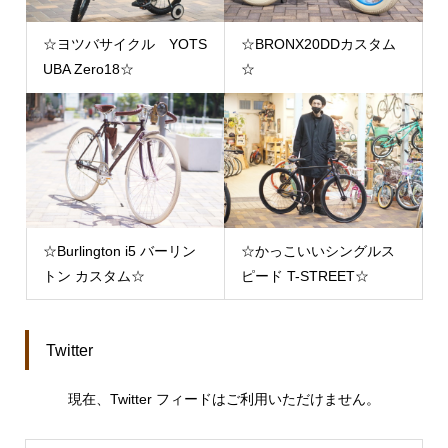
☆ヨツバサイクル YOTS
☆BRONX20DDカスタム
UBA Zero18☆
☆
☆Burlington i5 バーリン
☆かっこいいシングルス
トン カスタム☆
ピード T-STREET☆
Twitter
現在、Twitter フィードはご利用いただけません。