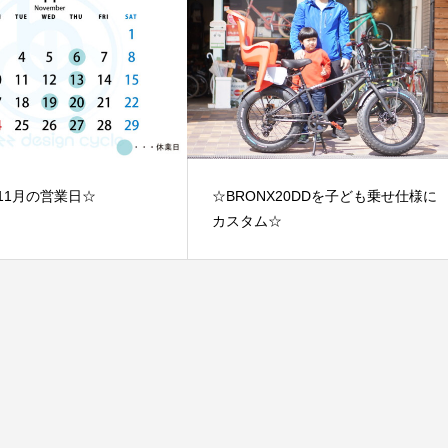
年11月の営業日☆
☆BRONX20DDを子ども乗せ仕様に
カスタム☆