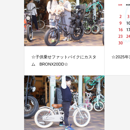
☆子供乗せファットバイクにカスタ
☆2025
ム BRONX20DD☆